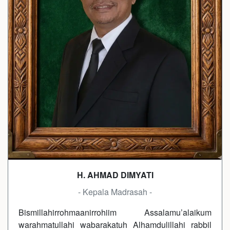
H. AHMAD DIMYATI
- Kepala Madrasah -
Bismillahirrohmaanirrohiim Assalamu’alaikum
warahmatullahi wabarakatuh Alhamdulillahi rabbil