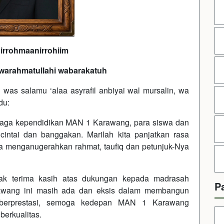
hirrohmaanirrohiim
warahmatullahi wabarakatuh
u was salamu ‘alaa asyrafil anbiyai wal mursalin, wa
du:
enaga kependidikan MAN 1 Karawang, para siswa dan
cintai dan banggakan. Marilah kita panjatkan rasa
 menganugerahkan rahmat, taufiq dan petunjuk-Nya
ak terima kasih atas dukungan kepada madrasah
P
rawang ini masih ada dan eksis dalam membangun
 berprestasi, semoga kedepan MAN 1 Karawang
berkualitas.