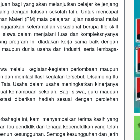
juan bagi yang akan melanjutkan belajar ke jenjang
aing dengan lulusan sekolah lain. Untuk mencapai
an Materi (PM) mata pelajaran ujian nasional mulai
enggarakan keterampilan vokasional berupa life skill
 siswa dalam menjalani luas dan kompleksnyanya
ung program ini diadakan kerja sama baik dengan
, maupun dunia usaha dan industri, serta lembaga-
swa melalui kegiatan-kegiatan perlombaan maupun
dan memfasilitasi kegiatan tersebut. Disamping itu
f Tata Usaha dalam usaha meningkatkan kinerjanya
esuai kemampuan sekolah. Bagi siswa, guru maupun
stasi diberikan hadiah sesuai dengan perolehan
rbahagia ini, kami menyampaikan terima kasih yang
 ibu pendidik dan tenaga kependidikan yang telah
penuh kesungguhan. Semoga kesungguhan dan jerih