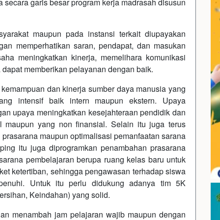
 secara garis besar program kerja madrasah disusun
yarakat maupun pada instansi terkait diupayakan
gan memperhatikan saran, pendapat, dan masukan
usaha meningkatkan kinerja, memelihara komunikasi
a dapat memberikan pelayanan dengan baik.
n kemampuan dan kinerja sumber daya manusia yang
ang intensif baik intern maupun ekstern. Upaya
ngan upaya meningkatkan kesejahteraan pendidik dan
l maupun yang non finansial. Selain itu juga terus
 prasarana maupun optimalisasi pemanfaatan sarana
amping itu juga diprogramkan penambahan prasarana
arana pembelajaran berupa ruang kelas baru untuk
ket ketertiban, sehingga pengawasan terhadap siswa
penuhi. Untuk itu perlu didukung adanya tim 5K
rsihan, Keindahan) yang solid.
gan menambah jam pelajaran wajib maupun dengan