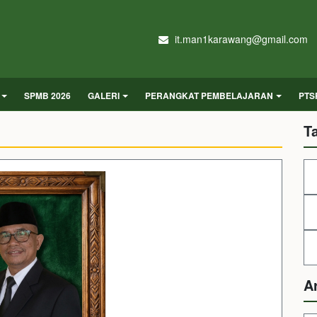
it.man1karawang@gmail.com
SPMB 2026
GALERI
PERANGKAT PEMBELAJARAN
PTS
T
A