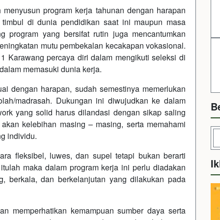
h menyusun program kerja tahunan dengan harapan
timbul di dunia pendidikan saat ini maupun masa
g program yang bersifat rutin juga mencantumkan
eningkatan mutu pembekalan kecakapan vokasional.
 Karawang percaya diri dalam mengikuti seleksi di
dalam memasuki dunia kerja.
esuai dengan harapan, sudah semestinya memerlukan
olah/madrasah. Dukungan ini diwujudkan ke dalam
B
ork yang solid harus dilandasi dengan sikap saling
ya akan kelebihan masing – masing, serta memahami
g individu.
ra fleksibel, luwes, dan supel tetapi bukan berarti
Ik
tulah maka dalam program kerja ini perlu diadakan
g, berkala, dan berkelanjutan yang dilakukan pada
 dan memperhatikan kemampuan sumber daya serta