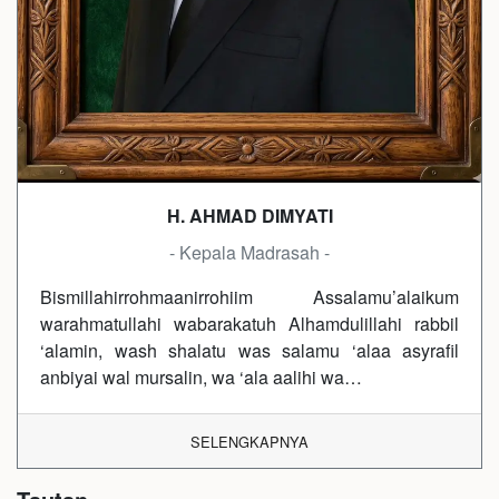
H. AHMAD DIMYATI
- Kepala Madrasah -
Bismillahirrohmaanirrohiim Assalamu’alaikum
warahmatullahi wabarakatuh Alhamdulillahi rabbil
‘alamin, wash shalatu was salamu ‘alaa asyrafil
anbiyai wal mursalin, wa ‘ala aalihi wa…
SELENGKAPNYA