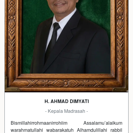
H. AHMAD DIMYATI
- Kepala Madrasah -
Bismillahirrohmaanirrohiim Assalamu’alaikum
warahmatullahi wabarakatuh Alhamdulillahi rabbil