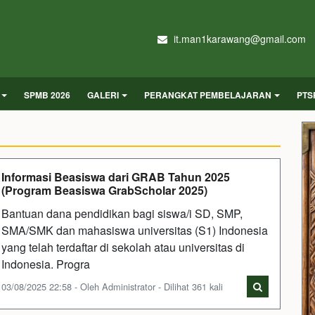
it.man1karawang@gmail.com
SPMB 2026
GALERI
PERANGKAT PEMBELAJARAN
PTS
Informasi Beasiswa dari GRAB Tahun 2025
(Program Beasiswa GrabScholar 2025)
Bantuan dana pendidikan bagi siswa/i SD, SMP,
SMA/SMK dan mahasiswa universitas (S1) Indonesia
yang telah terdaftar di sekolah atau universitas di
Indonesia. Progra
03/08/2025 22:58 - Oleh Administrator - Dilihat 361 kali