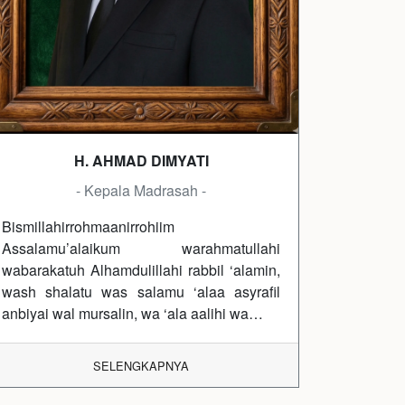
H. AHMAD DIMYATI
- Kepala Madrasah -
Bismillahirrohmaanirrohiim
Assalamu’alaikum warahmatullahi
wabarakatuh Alhamdulillahi rabbil ‘alamin,
wash shalatu was salamu ‘alaa asyrafil
anbiyai wal mursalin, wa ‘ala aalihi wa…
SELENGKAPNYA