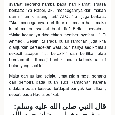
syafaat seorang hamba pada hari kiamat. Puasa
berkata: “Ya Rabbi, aku mencegahnya dari makan
dan minum di siang hari.” Al-Qur’ an juga berkata:
“Aku mencegahnya dari tidur di malam hari, maka
kami mohon syafaat buat dia.” Beliau bersabda:
“Maka keduanya dibolehkan memberi syafaat” (HR
Ahmad). Selain itu Pada bulan ramdhan juga kita
dianjurkan bersedekah walaupun hanya sedikit atau
sekecil apapun itu, berdzikir dan beritikaf atau
berdiam diri di masjid untuk meraih keberkahan di
bulan yang suci ini.
Maka dari itu kita selaku umat islam mesti senang
dan gembira pada bulan suci Ramadhan karena
didalam bulan tersebut terdapat banyak kemuliaan,
seperti pada Hadits berikut:
قال النبي صلى الله عليه وسلم:
من فرح بدخول رمضان حرم الله