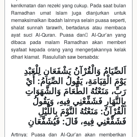
kenikmatan dan rezeki yang cukup. Pada saat bulan
Ramadhan umat islam juga dianjurkan untuk
memaksimalkan ibadah lainnya selain puasa seperti,
shalat sunnah tarawih, bertadarus atau membaca
ayat suci Al-Quran. Puasa dan ِAl-Qur’an yang
dibaca pada malam Ramadhan akan memberi
syafaat kepada orang yang mengerjakannya kelak
dihari kiamat. Rasulullah saw bersabda:
اَلصِّيَامُ وَالْقُرْآنُ يَشْفَعَانِ لِلْعَبْدِ
يَوْمَ الْقِيَامَةِ، يَقُولُ الصِّيَامُ: أَيْ
رَبِّ، مَنَعْتُهُ الطَّعَامَ وَالشَّهَوَاتِ
بِالنَّهَارِ فَشَفِّعْنِي فِيهِ، وَيَقُولُ
الْقُرْآنُ: مَنَعْتُهُ النَّوْمَ بِاللَّيْلِ
فَشَفِّعْنِي فِيهِ، قَالَ: فَيُشَفَّعَانِ
Artinya: Puasa dan Al-Qur’an akan memberikan