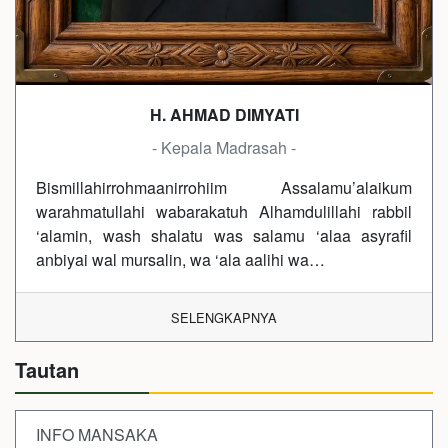
H. AHMAD DIMYATI
- Kepala Madrasah -
Bismillahirrohmaanirrohiim Assalamu’alaikum
warahmatullahi wabarakatuh Alhamdulillahi rabbil
‘alamin, wash shalatu was salamu ‘alaa asyrafil
anbiyai wal mursalin, wa ‘ala aalihi wa…
SELENGKAPNYA
Tautan
INFO MANSAKA