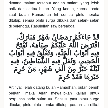
dimana malam tersebut adalah malam yang lebih
baik dari seribu bulan. Yang kedua, karena pada
saat bulan Ramadhan ini semua pintu neraka
ditutup, semua pintu surga dibuka dan setan- setan
di belenggu. Rasulullah saw bersabda:
قَدْ جَاءَكُمْ رَمَضَانُ شَهْرٌ مُبَارَكٌ،
افْتَرَضَ اللَّهُ عَلَيْكُمْ صِيَامَهُ، تُفْتَحُ
فِيهِ أَبْوَابُ الْجَنَّةِ، وَتُغْلَقُ فِيهِ أَبْوَابُ
الْجَحِيمِ، وَتُغَلُّ فِيهِ الشَّيَاطِينُ، فِيهِ
لَيْلَةٌ خَيْرٌ مِنْ أَلْفِ شَهْرٍ، مَنْ حُرِمَ
خَيْرَهَا فَقَدْ حُرِمَ
Artinya: Telah datang bulan Ramadhan, bulan penuh
berkah, maka Allah mewajibkan kalian untuk
berpuasa pada bulan itu. Saat itu pintu-pintu surga
dibuka, pintu-pintu neraka ditutup, para setan diikat