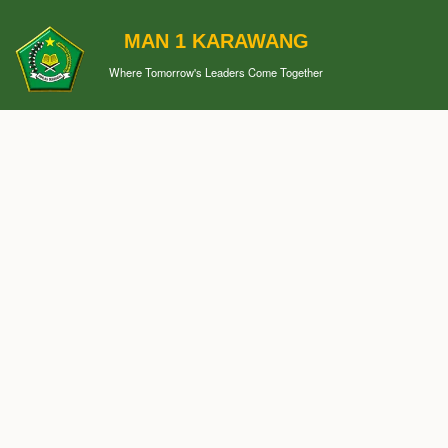
MAN 1 KARAWANG
Where Tomorrow's Leaders Come Together