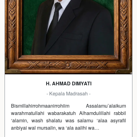
H. AHMAD DIMYATI
- Kepala Madrasah -
Bismillahirrohmaanirrohiim Assalamu’alaikum
warahmatullahi wabarakatuh Alhamdulillahi rabbil
‘alamin, wash shalatu was salamu ‘alaa asyrafil
anbiyai wal mursalin, wa ‘ala aalihi wa…