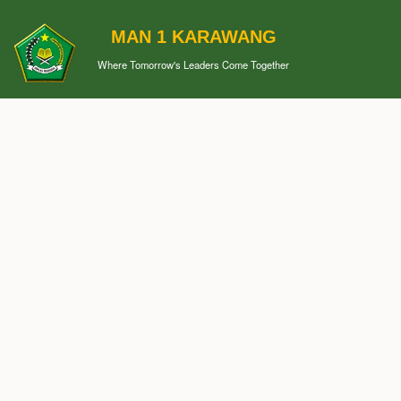
MAN 1 KARAWANG
Where Tomorrow's Leaders Come Together