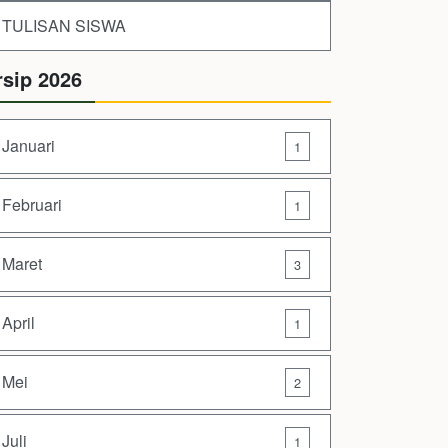
TULISAN SISWA
rsip 2026
Januari
1
Februari
1
Maret
3
April
1
Mei
2
Juli
1