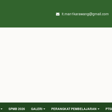
it.man1karawang@gmail.com
SPMB 2026
GALERI
PERANGKAT PEMBELAJARAN
PTS