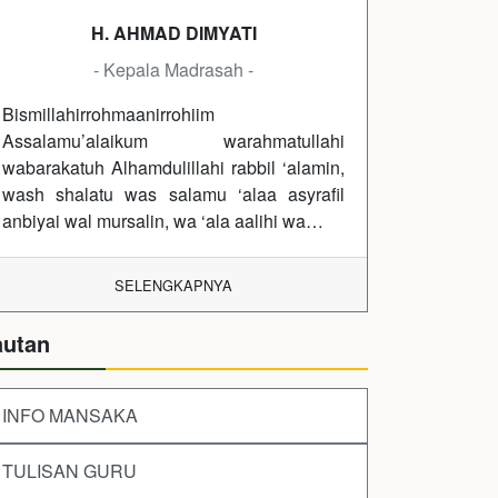
H. AHMAD DIMYATI
- Kepala Madrasah -
Bismillahirrohmaanirrohiim
Assalamu’alaikum warahmatullahi
wabarakatuh Alhamdulillahi rabbil ‘alamin,
wash shalatu was salamu ‘alaa asyrafil
anbiyai wal mursalin, wa ‘ala aalihi wa…
SELENGKAPNYA
autan
INFO MANSAKA
TULISAN GURU